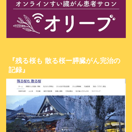
『残る桜も 散る桜ー膵臓がん完治の
記録』