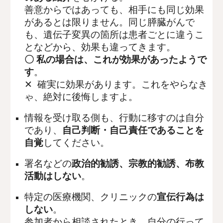
善意からではあっても、相手にも同じ効果
があるとは限りません。同じ膵臓がんで
も、遺伝子変異の箇所は患者ごとに違うこ
となどから、効果も違ってきます。
〇 私の場合は、これが効果があったようで
す
。
✕ 確実に
効果があります。これをやらなき
ゃ、絶対に後悔しますよ。
情報を受け取る側も、行動に移すのは自分
であり、
自己判断・自己責任であることを
自覚
してください。
署名などの
政治的勧誘、宗教的勧誘、布教
活動はしない
。
特定の医療機関、クリニックの
宣伝行為は
しない
。
参加者から相談されたとき、自分の行って