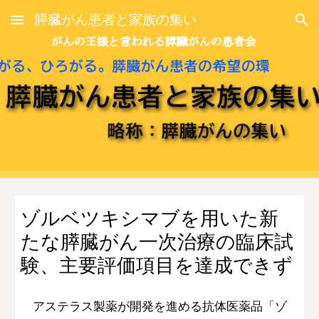
膵臓がん患者と家族の集い
Skip to main content
Skip to navigation
ゾルベツキシマブを用いた
新
たな膵臓がん一次治療の臨床試
験、主要評価項目を達成できず
アステラス製薬が開発を進める
抗体医
薬品「ゾ