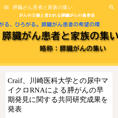
膵臓がん患者と家族の集い
Skip to main content
Skip to navigation
Craif、川崎医科大学との尿中マ
イクロRNAによる膵がんの早
期発見に関する共同研究成果を
発表