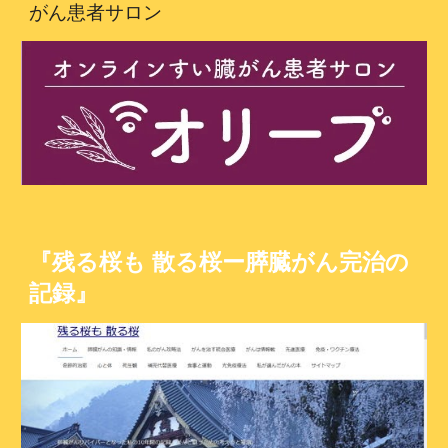
がん患者サロン
『残る桜も 散る桜ー膵臓がん完治の
記録』