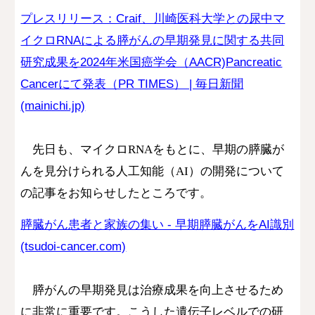
プレスリリース：Craif、川崎医科大学との尿中マ
イクロRNAによる膵がんの早期発見に関する共同
研究成果を2024年米国癌学会（AACR)Pancreatic
Cancerにて発表（PR TIMES） | 毎日新聞
(mainichi.jp)
先日も、マイクロRNAをもとに、早期の膵臓が
んを見分けられる人工知能（AI）の開発について
の記事をお知らせしたところです。
膵臓がん患者と家族の集い - 早期膵臓がんをAI識別
(tsudoi-cancer.com)
膵がんの早期発見は治療成果を向上させるため
に非常に重要です。こうした遺伝子レベルでの研