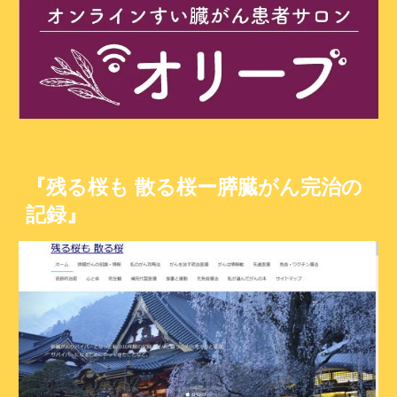
『残る桜も 散る桜ー膵臓がん完治の
記録』