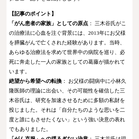
【​記事のポイント】
​「がん患者の家族」としての原点
： 三木谷氏がこ
の治療法に心血を注ぐ背景には、2013年にお父様
を膵臓がんで亡くされた経験があります。当時、
あらゆる治療法を求めて世界中の病院を巡り、必
死に奔走した一人の家族としての葛藤が描かれて
います。
絶望から希望への転換
： お父様の闘病中に小林久
隆医師の理論に出会い、その可能性を確信した三
木谷氏は、研究を加速させるために多額の私財を
投じました。それは「自分たちのような思いを二
度と誰にもさせたくない」という強い決意の表れ
でもありました。
「がん克服」への揺るぎない決意
： 三木谷氏は現