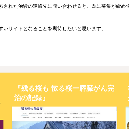
索された治験の連絡先に問い合わせると、既に募集が締め
。
すいサイトとなることを期待したいと思います。
ン
『残る桜も 散る桜ー膵臓がん完
治の記録』
ン