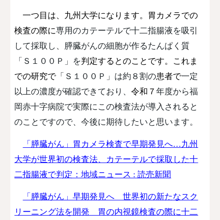
一つ目は、九州大学になります。胃カメラでの
検査の際に
専用のカテーテルで十二指腸液を吸引
して採取し、膵臓がんの細胞が作るたんぱく質
「Ｓ１００Ｐ」を
判定するとのことです。これま
での研究で
「Ｓ１００Ｐ」は
約８割の
患者で
一定
以上の濃度が確認できており、
令和７
年度から福
岡赤十字病院で実際にこの検査法が導入されると
のことですので、今後に期待したいと思います。
「膵臓がん」胃カメラ検査で早期発見へ…九州
大学が世界初の検査法、カテーテルで採取した十
二指腸液で判定：地域ニュース : 読売新聞
「膵臓がん」早期発見へ 世界初の新たなスク
リーニング法を開発 胃の内視鏡検査の際に十二