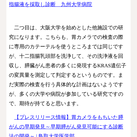
指腸液を採取し診断 九州大学病院
二つ目は、大阪大学を始めとした他施設での研
究になります。こちらも、
胃カメラでの検査の際
に
専用のカテーテル
を使うところまでは同じです
が、
十二指腸乳頭部を洗浄して、その洗浄液を回
収し、
膵臓がん患者の多くに発現する
KRAS遺伝子
の変異量を測定して判定するというものです。
ま
だ実際の検査を行う具体的な計画はないようです
が、多くの大学や病院が参加している研究ですの
で、期待が持てると思います。
【プレスリリース情報】胃カメラをもちいた膵
がんの早期発見～早期膵がん発見可能にする診断
法の開発～ | 鳥取大学医学部