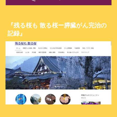
『残る桜も 散る桜ー膵臓がん完治の
記録』