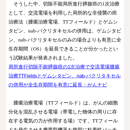
そうした中、切除不能局所進行膵腺癌の1次治療
として、交流電場を利用した局所的な非侵襲の癌
治療法（腫瘍治療電場、TTフィールド）とゲムシ
タビン、nab-パクリタキセルの併用は、ゲムシタビ
ン、nab-パクリタキセルのみの場合よりも有意に全
生存期間（OS）を延長できることが分かったとい
う試験結果が発表されました。
局所進行切除不能膵腺癌の1次治療で交流電場腫瘍
治療TTFieldsとゲムシタビン、nab-パクリタキセル
の併用が全生存期間を有意に延長：がんナビ
腫瘍治療電場（TTフィールド）は、がんの細胞
分化を混乱させる電場（帯電した物体の周りに存
在する電気の力が作用する場）です。TTフィール
ドを発生させる携帯型機器を腹部に粘着性パッチ