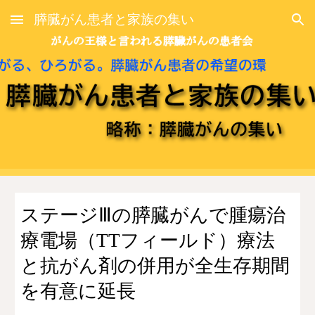
膵臓がん患者と家族の集い
Skip to main content
Skip to navigation
ステージⅢの膵臓がんで腫瘍治
療電場（TTフィールド）療法
と抗がん剤の併用が全生存期間
を有意に延長