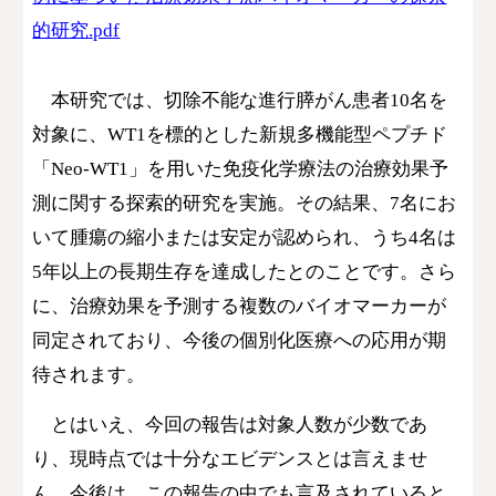
的研究.pdf
本研究では、切除不能な進行膵がん患者10名を
対象に、WT1を標的とした新規多機能型ペプチド
「Neo-WT1」を用いた免疫化学療法の治療効果予
測に関する探索的研究を実施。その結果、7名にお
いて腫瘍の縮小または安定が認められ、うち4名は
5年以上の長期生存を達成したとのことです。さら
に、治療効果を予測する複数のバイオマーカーが
同定されており、今後の個別化医療への応用が期
待されます。
とはいえ、今回の報告は対象人数が少数であ
り、現時点では十分なエビデンスとは言えませ
ん。今後は、この報告の中でも言及されている
と