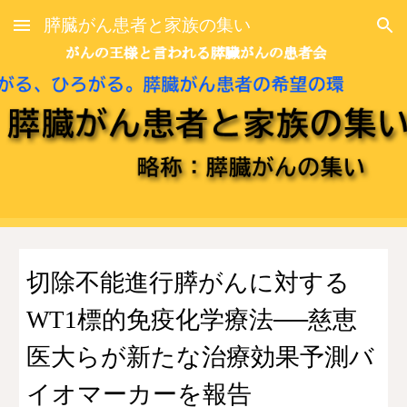
膵臓がん患者と家族の集い
Skip to main content
Skip to navigation
切除不能進行膵がんに対する
WT1標的免疫化学療法──慈恵
医大らが新たな治療効果予測バ
イオマーカーを報告