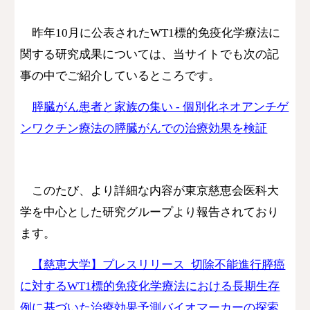
昨年10月に公表されたWT1標的免疫化学療法に
関する研究成果については、当サイトでも
次の記
事の中で
ご紹介
しているところです
。
膵臓がん患者と家族の集い - 個別化ネオアンチゲ
ンワクチン療法の膵臓がんでの治療効果を検証
このたび
、より詳細な内容が東京慈恵会医科大
学を中心とした研究グループより報告されており
ます。
【慈恵大学】プレスリリース_切除不能進行膵癌
に対するWT1標的免疫化学療法における長期生存
例に基づいた治療効果予測バイオマーカーの探索