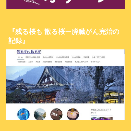
『残る桜も 散る桜ー膵臓がん完治の
記録』