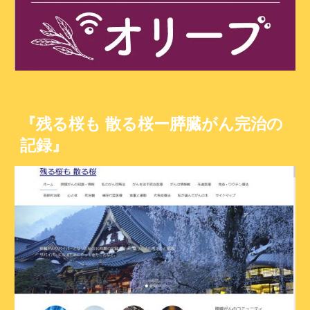
『残る桜も 散る桜ー膵臓がん完治の
記録』