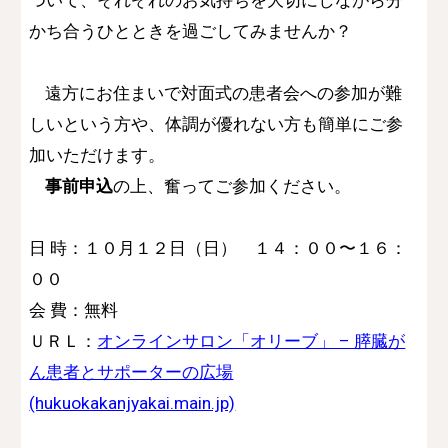
ついて、それぞれのお気持ちを大切にしながら分
かち合うひとときを過ごしてみませんか？
遠方にお住まいで
対面式の患者会への参加が難
しいという方
や、体調が優れない方も簡単にご参
加いただけます。
事前申込
の上、奮ってご参加ください。
日 時：
１０
月１
２
日（日） １４：００〜１６：
００
会 費：無料
ＵＲＬ：
オンラインサロン「オリーブ」 – 膵臓が
ん患者とサポーターの広場
(hukuokakanjyakai.main.jp)