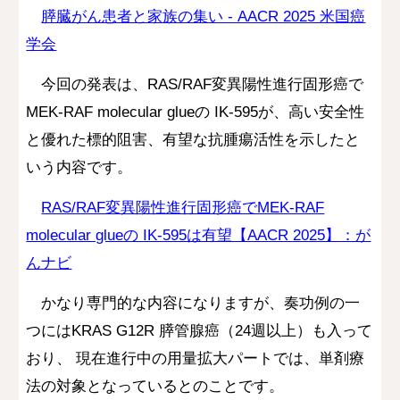
膵臓がん患者と家族の集い - AACR 2025 米国癌
学会
今回の発表は、
RAS/RAF変異陽性進行固形癌で
MEK-RAF molecular glueの IK-595が、
高い安全性
と優れた標的阻害、有望な抗腫瘍活性を示し
た
と
いう内容です。
RAS/RAF変異陽性進行固形癌でMEK-RAF
molecular glueの IK-595は有望【AACR 2025】：が
んナビ
かなり専門的な内容
になりますが、奏功例の一
つには
KRAS G12R 膵管腺癌（24週以上）も入って
おり、
現在進行中の用量拡大パートでは、単剤療
法の対象となっているとのことです。