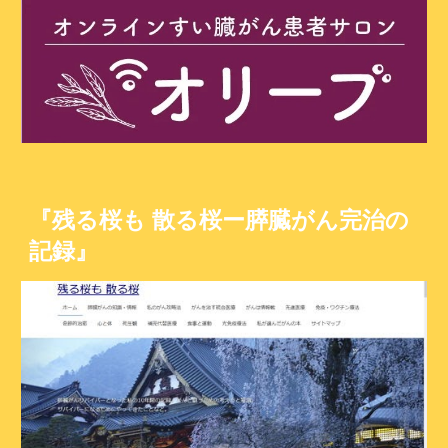
『残る桜も 散る桜ー膵臓がん完治の
記録』