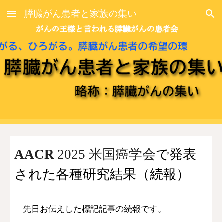
膵臓がん患者と家族の集い
Skip to main content
Skip to navigation
AACR
2025 米国癌学会
で発表
された各種研究結果（続報）
先日お伝えした標記記事の続報です。