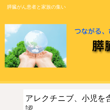
膵臓がん患者と家族の集い
Sk
アレクチニブ、小児を
認