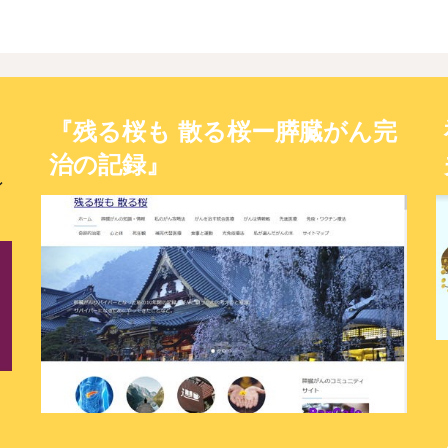
ン
『残る桜も 散る桜ー膵臓がん完
治の記録』
ン